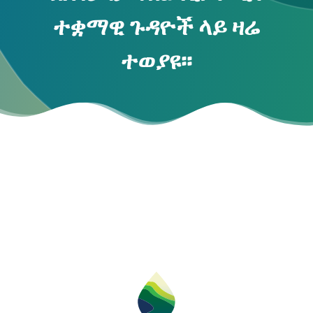
ተቋማዊ ጉዳዮች ላይ ዛሬ
ተወያዩ፡፡