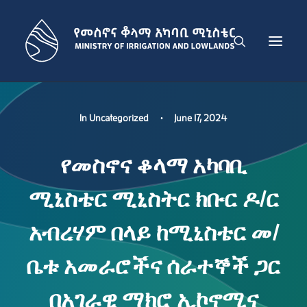
THE MINISTRY
In
Uncategorized
•
June 17, 2024
IRRIGATION DEVELOPMENT SECTOR
የመስኖና ቆላማ አካባቢ
LOWLAND DEVELOPMENT SECTOR
ADMINISTRATION SECTOR
ሚኒስቴር ሚኒስትር ክቡር ዶ/ር
PUBLICATIONS
NEWS
አብረሃም በላይ ከሚኒስቴር መ/
GET IN TOUCH
ቤቱ አመራሮችና ሰራተኞች ጋር
ENGLISH
በአገራዊ ማክሮ ኢኮኖሚና