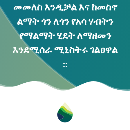
መመለስ እንዲቻል እና ከመስኖ
ልማት ጎን ለጎን የአሳ ሃብትን
የማልማት ሂደት ለማዘመን
እንደሚሰራ ሚኒስትሩ ገልፀዋል
::