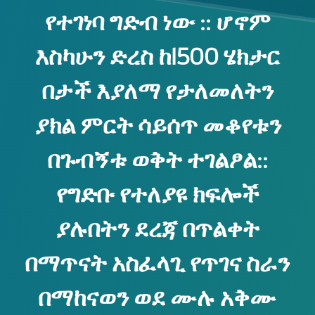
የተገነባ ግድብ ነው :: ሆኖም
እስካሁን ድረስ ከ1500 ሄክታር
በታች እያለማ የታለመለትን
ያክል ምርት ሳይሰጥ መቆየቱን
በጉብኝቱ ወቅት ተገልፆል::
የግድቡ የተለያዩ ክፍሎች
ያሉበትን ደረጃ በጥልቀት
በማጥናት አስፈላጊ የጥገና ስራን
በማከናወን ወደ ሙሉ አቅሙ