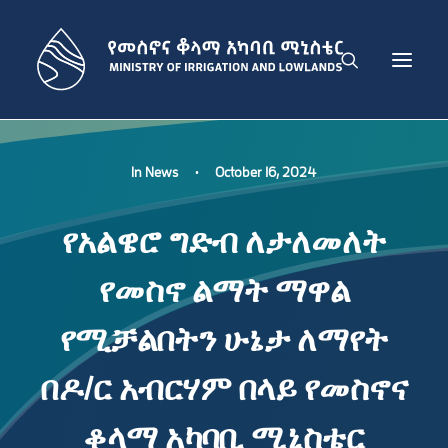
THE MINISTRY
In
News
•
October 16, 2024
IRRIGATION DEVELOPMENT SECTOR
የአልዌሮ ግድብ ለታለመለት
LOWLAND DEVELOPMENT SECTOR
ADMINISTRATION SECTOR
የመስኖ ልማት ማዋል
PUBLICATIONS
NEWS
የሚቻልበትን ሁኔታ ለማየት
GET IN TOUCH
በዶ/ር አብርሃም በላይ የመስኖና
ENGLISH
ቆላማ አካባቢ ሚኒስቴር