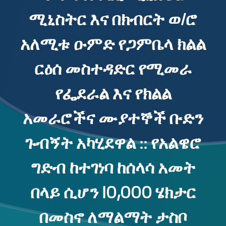
ሚኒስትር እና በክብርት ወ/ሮ
አለሚቱ ዑምድ የጋምቤላ ክልል
ርዕሰ መስተዳድር የሚመራ
የፌደራል እና የክልል
አመራሮችና ሙያተኞች ቡድን
ጉብኝት አካሂደዋል :: የአልዌሮ
ግድብ ከተገነባ ከሰላሳ አመት
በላይ ሲሆን 10,000 ሄክታር
በመስኖ ለማልማት ታስቦ