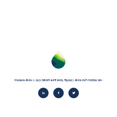
የባለቤትነት
መብት
©
2023
የመስኖና
ቆላማ
አካባቢ
ሚኒስትር
፥
መብቱ
በህግ
የተጠበቀ
ነው።