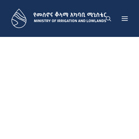
ስለ ሚኒስቴሩ
የመስኖ ልማት ፕሮጀክቶች ሚኒስትር
የቆላማ አካባቢ ልማትና አስተዳደር
ዜና
ያግኙን
አማርኛ