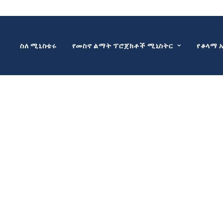
ስለ ሚኒስቴሩ
የመስኖ ልማት ፕሮጀክቶች ሚኒስትር
የቆላማ 