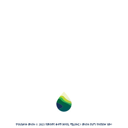
የባለቤትነት
መብት
©
2023
የመስኖና
ቆላማ
አካባቢ
ሚኒስትር
፥
መብቱ
በህግ
የተጠበቀ
ነው።