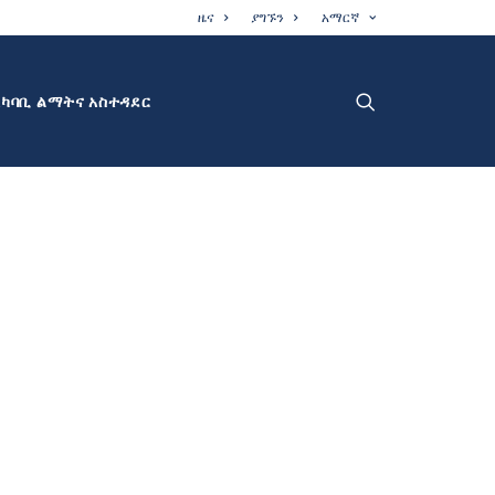
ዜና
ያግኙን
አማርኛ
አካባቢ ልማትና አስተዳደር